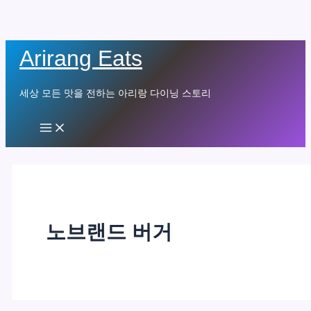
콘
Arirang Eats
텐
츠
세상 모든 맛을 전하는 아리랑 다이닝 스토리
로
건
Main
Menu
너
뛰
기
노브랜드 버거