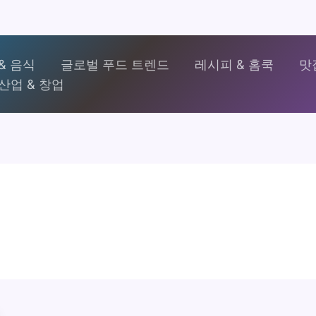
& 음식
글로벌 푸드 트렌드
레시피 & 홈쿡
맛
산업 & 창업