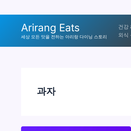
콘
Arirang Eats
건강 
텐
외식 
츠
세상 모든 맛을 전하는 아리랑 다이닝 스토리
로
건
너
뛰
기
과자