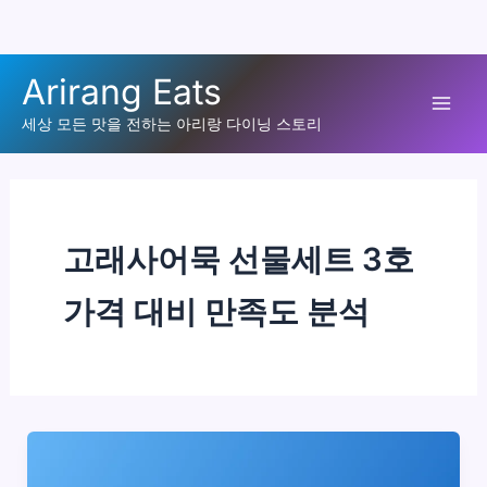
콘
Arirang Eats
텐
Mai
츠
세상 모든 맛을 전하는 아리랑 다이닝 스토리
로
Men
건
너
뛰
고래사어묵 선물세트 3호
기
가격 대비 만족도 분석