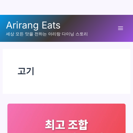
콘
Arirang Eats
텐
Mai
츠
세상 모든 맛을 전하는 아리랑 다이닝 스토리
로
Men
건
너
뛰
고기
기