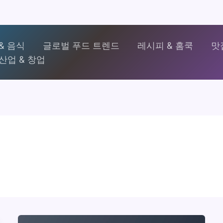
& 음식
글로벌 푸드 트렌드
레시피 & 홈쿡
맛
산업 & 창업