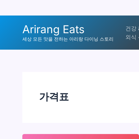
콘
Arirang Eats
건강 
텐
외식 
츠
세상 모든 맛을 전하는 아리랑 다이닝 스토리
로
건
너
뛰
기
가격표