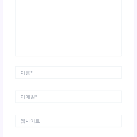
에
입
력
하
세
요...
이
름
*
이
메
일
*
웹
사
이
트