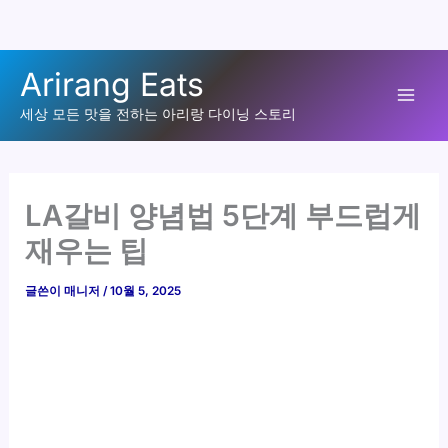
콘
Arirang Eats
텐
Mai
츠
세상 모든 맛을 전하는 아리랑 다이닝 스토리
로
Men
건
너
LA갈비 양념법 5단계 부드럽게
뛰
재우는 팁
기
글쓴이
매니저
/
10월 5, 2025