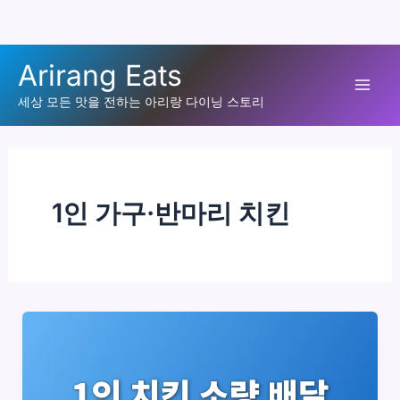
콘
Arirang Eats
텐
Mai
츠
세상 모든 맛을 전하는 아리랑 다이닝 스토리
로
Men
건
너
뛰
1인 가구·반마리 치킨
기