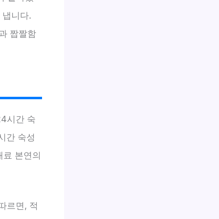
 냅니다.
과 짭짤함
24시간 숙
시간 숙성
재료 본연의
따르면, 적