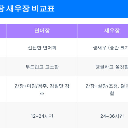
장 새우장 비교표
연어장
새우장
신선한 연어회
생새우 (중간 크기
부드럽고 고소함
탱글하고 쫄깃
간장+미림/청주, 감칠맛 강
간장+설탕/조청, 달
조
함
12~24시간
24~36시간