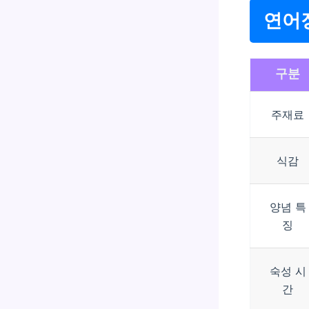
연어
구분
주재료
식감
양념 특
징
숙성 시
간