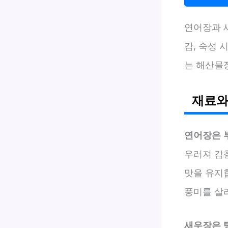
연어장과 
감, 숙성 
는 해산물
재료와
연어장은 
우러져 감칠
맛을 유지
풍미를 살
새우장은 