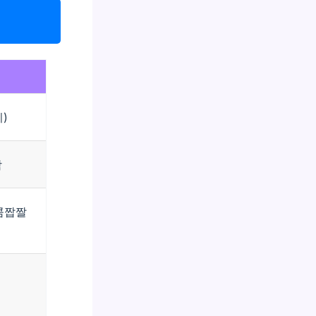
)
함
콤짭짤