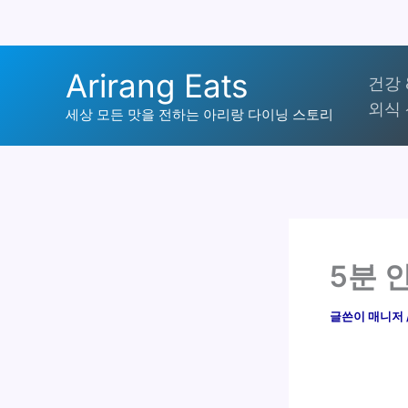
콘
Arirang Eats
건강 
텐
외식 
츠
세상 모든 맛을 전하는 아리랑 다이닝 스토리
로
건
너
뛰
기
5분 
글쓴이
매니저