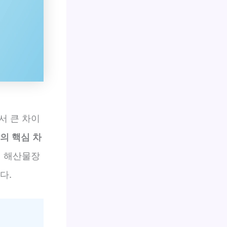
서 큰 차이
의 핵심 차
떤 해산물장
다.