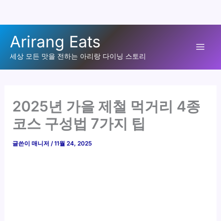
콘
Arirang Eats
텐
Mai
츠
세상 모든 맛을 전하는 아리랑 다이닝 스토리
로
Men
건
너
2025년 가을 제철 먹거리 4종
뛰
코스 구성법 7가지 팁
기
글쓴이
매니저
/
11월 24, 2025