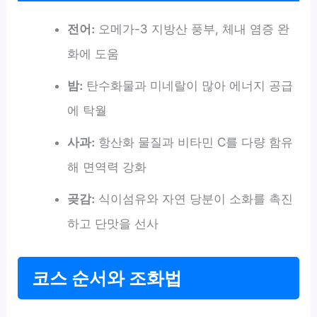
전어:
오메가-3 지방산 풍부, 체내 염증 완
화에 도움
밤:
탄수화물과 미네랄이 많아 에너지 공급
에 탁월
사과:
항산화 물질과 비타민 C를 다량 함유
해 면역력 강화
곶감:
식이섬유와 자연 당분이 소화를 촉진
하고 단맛을 선사
코스 순서와 조화법