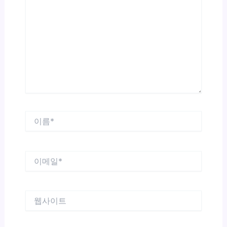
에
입
력
하
세
요...
이
름
*
이
메
일
*
웹
사
이
트