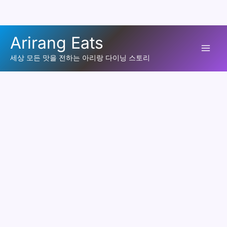
콘
Arirang Eats
텐
Mai
츠
세상 모든 맛을 전하는 아리랑 다이닝 스토리
로
Men
건
너
뛰
기