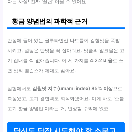
다는 사실! 진짜 ‘꿀팁’ 아닐 수 없어요.
황금 양념법의 과학적 근거
간장에 들어 있는 글루타민산 나트륨이 감칠맛을 폭발
시키고, 설탕은 단맛을 딱 잡아줘요. 맛술의 알코올은 고
기 잡내를 싹 없애줍니다. 이 세 가지를
4:2:2 비율
로 쓰
면 맛의 밸런스가 제대로 맞아요.
실험에서도
감칠맛 지수(umami index) 85% 이상
으로
측정됐고, 고기 결합력도 최적화됐어요. 이게 바로 ‘소불
고기 황금 양념법’이라는 거, 인정할 수밖에 없죠.
당신도 당장 시도해야 할 소불고