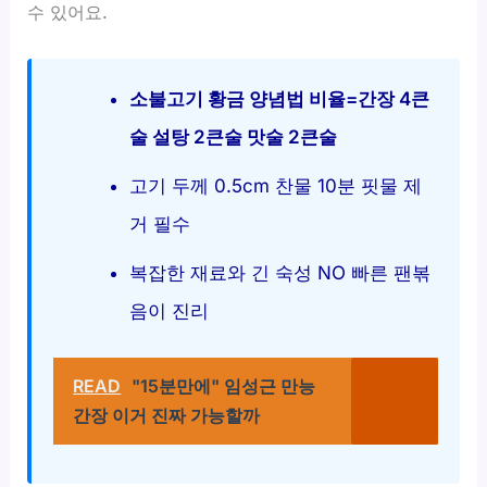
수 있어요.
소불고기 황금 양념법 비율=간장 4큰
술 설탕 2큰술 맛술 2큰술
고기 두께 0.5cm 찬물 10분 핏물 제
거 필수
복잡한 재료와 긴 숙성 NO 빠른 팬볶
음이 진리
READ
"15분만에" 임성근 만능
간장 이거 진짜 가능할까