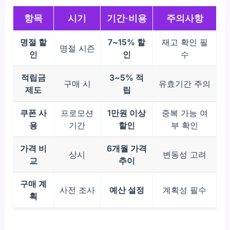
항목
시기
기간·비용
주의사항
명절 할
7~15% 할
재고 확인 필
명절 시즌
인
인
수
적립금
3~5% 적
구매 시
유효기간 주의
제도
립
쿠폰 사
프로모션
1만원 이상
중복 가능 여
용
기간
할인
부 확인
가격 비
6개월 가격
상시
변동성 고려
교
추이
구매 계
사전 조사
예산 설정
계획성 필수
획