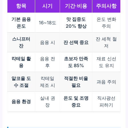
항목
시기
기간·비용
주의사항
기본 음용
맛 집중도
온도 변화
16~18도
온도
20% 향상
주의
스니프터
잔 세척 철
음용 시
잔 선택 중요
잔
저
칵테일 활
음용 전
초보자 만족
재료 신선
용
후
도 85%
도 유지
알코올 도
칵테일
적절한 비율
과음 주의
수 조절
제조 시
필요
실내 권
온도 및 조명
직사광선
음용 환경
장
중요
피하기