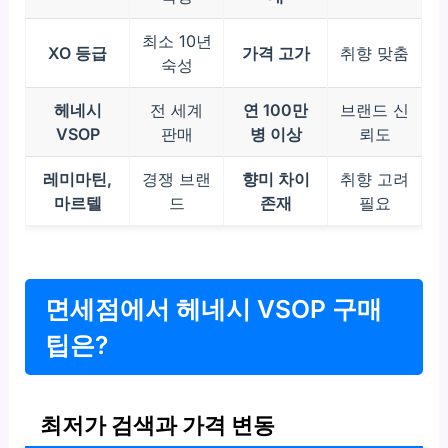
최소 10년
XO 등급
가격 고가
취향 맞춤
숙성
헤네시
전 세계
연 100만
브랜드 신
VSOP
판매
병 이상
뢰도
레미마틴,
경쟁 브랜
향미 차이
취향 고려
마르텔
드
존재
필요
면세점에서 헤네시 VSOP 구매
팁은?
최저가 검색과 가격 변동