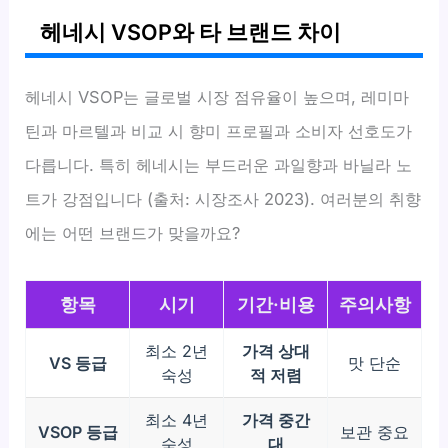
헤네시 VSOP와 타 브랜드 차이
헤네시 VSOP는 글로벌 시장 점유율이 높으며, 레미마
틴과 마르텔과 비교 시 향미 프로필과 소비자 선호도가
다릅니다. 특히 헤네시는 부드러운 과일향과 바닐라 노
트가 강점입니다 (출처: 시장조사 2023). 여러분의 취향
에는 어떤 브랜드가 맞을까요?
항목
시기
기간·비용
주의사항
최소 2년
가격 상대
VS 등급
맛 단순
숙성
적 저렴
최소 4년
가격 중간
VSOP 등급
보관 중요
숙성
대