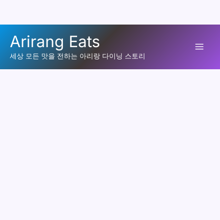
콘
Arirang Eats
텐
Mai
츠
세상 모든 맛을 전하는 아리랑 다이닝 스토리
로
Men
건
너
뛰
기