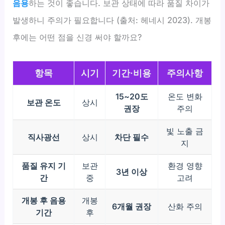
음용
하는 것이 좋습니다. 보관 상태에 따라 품질 차이가
발생하니 주의가 필요합니다 (출처: 헤네시 2023). 개봉
후에는 어떤 점을 신경 써야 할까요?
항목
시기
기간·비용
주의사항
15~20도
온도 변화
보관 온도
상시
권장
주의
빛 노출 금
직사광선
상시
차단 필수
지
품질 유지 기
보관
환경 영향
3년 이상
간
중
고려
개봉 후 음용
개봉
6개월 권장
산화 주의
기간
후