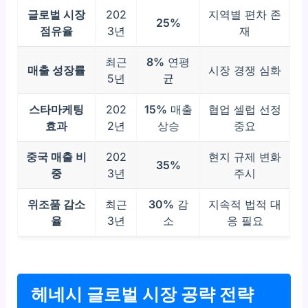
글로벌 시장
202
지역별 편차 존
25%
점유율
3년
재
최근
8%
연평
매출 성장률
시장 경쟁 심화
5년
균
스타마케팅
202
15%
매출
협업 셀럽 선정
효과
2년
상승
중요
중국 매출 비
202
현지 규제 변화
35%
중
3년
주시
위조품 감소
최근
30%
감
지속적 법적 대
율
3년
소
응 필요
헤네시 글로벌 시장 공략 전략