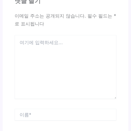
댓글 달기
이메일 주소는 공개되지 않습니다.
필수 필드는
*
로 표시됩니다
여
기
에
입
력
하
세
요...
이
름
*