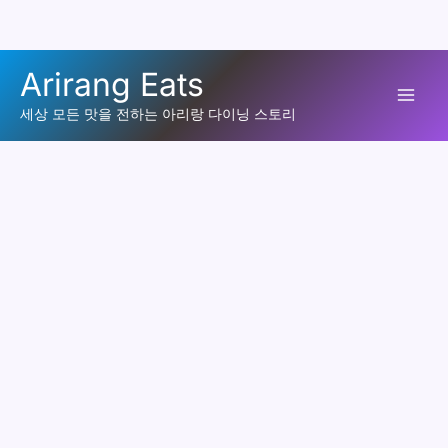
콘
Arirang Eats
텐
Mai
츠
세상 모든 맛을 전하는 아리랑 다이닝 스토리
로
Men
건
너
뛰
기