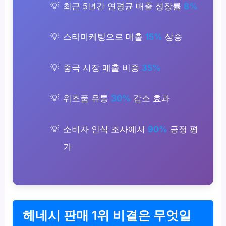
최근 5년간 연평균 매출 성장률
8%
스타마케팅으로 매출
15%
상승
중국 시장 매출 비중
35%
위조품 유통
30%
감소 효과
소비자 인식 조사에서
90%
긍정 평
가
헤네시 판매 1위 비결은 무엇일