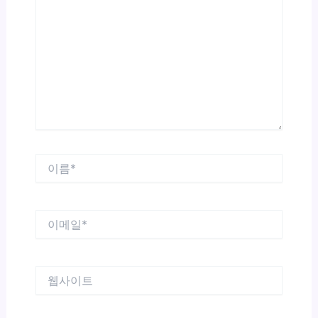
에
입
력
하
세
요...
이
름
*
이
메
일
*
웹
사
이
트