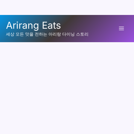
콘
Arirang Eats
텐
Mai
츠
세상 모든 맛을 전하는 아리랑 다이닝 스토리
로
Men
건
너
뛰
기