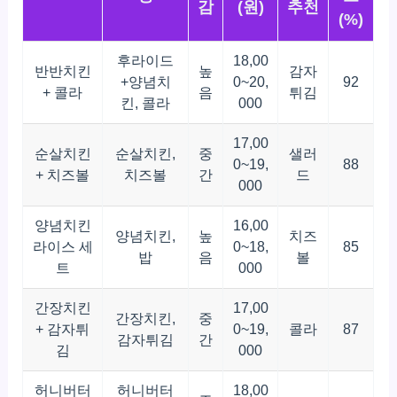
감
(원)
추천
(%)
후라이드
18,00
반반치킨
높
감자
+양념치
0~20,
92
+ 콜라
음
튀김
킨, 콜라
000
17,00
순살치킨
순살치킨,
중
샐러
0~19,
88
+ 치즈볼
치즈볼
간
드
000
양념치킨
16,00
양념치킨,
높
치즈
라이스 세
0~18,
85
밥
음
볼
트
000
간장치킨
17,00
간장치킨,
중
+ 감자튀
0~19,
콜라
87
감자튀김
간
김
000
허니버터
허니버터
18,00