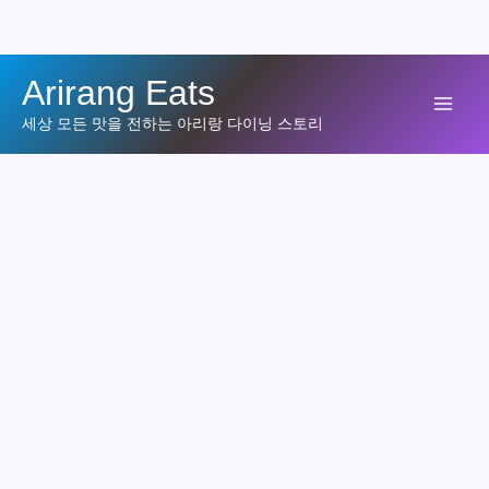
콘
Arirang Eats
텐
Mai
세상 모든 맛을 전하는 아리랑 다이닝 스토리
츠
로
Men
건
너
뛰
기