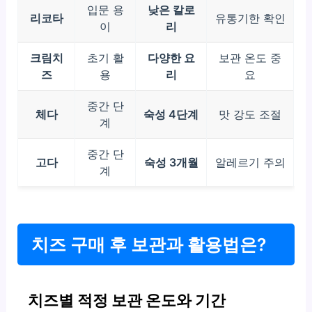
입문 용
낮은 칼로
리코타
유통기한 확인
이
리
크림치
초기 활
다양한 요
보관 온도 중
즈
용
리
요
중간 단
체다
숙성 4단계
맛 강도 조절
계
중간 단
고다
숙성 3개월
알레르기 주의
계
치즈 구매 후 보관과 활용법은?
치즈별 적정 보관 온도와 기간