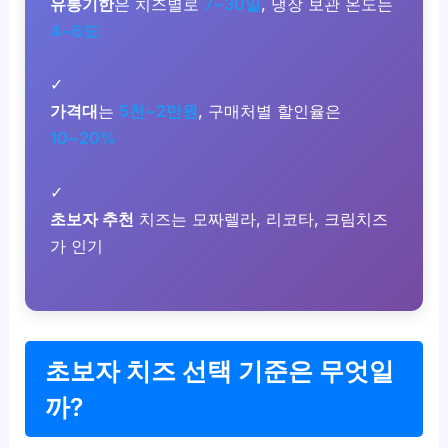
유통기한
은 치즈별로
7~30일
, 냉장 보관 온도는
4~6도
✓
가격대
는
5천~2만원
, 구매처별 할인율은
10~20%
✓
초보자 추천
치즈는 모짜렐라, 리코타, 크림치즈
가 인기
초보자 치즈 선택 기준은 무엇일
까?