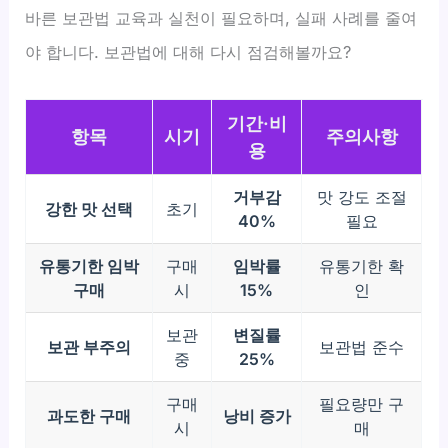
바른 보관법 교육과 실천이 필요하며, 실패 사례를 줄여
야 합니다. 보관법에 대해 다시 점검해볼까요?
기간·비
항목
시기
주의사항
용
거부감
맛 강도 조절
강한 맛 선택
초기
40%
필요
유통기한 임박
구매
임박률
유통기한 확
구매
시
15%
인
보관
변질률
보관 부주의
보관법 준수
중
25%
구매
필요량만 구
과도한 구매
낭비 증가
시
매