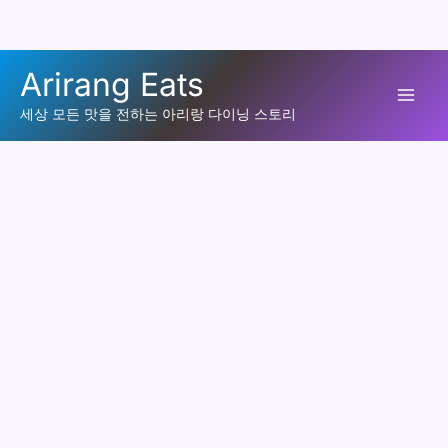
콘
Arirang Eats
텐
Mai
츠
세상 모든 맛을 전하는 아리랑 다이닝 스토리
로
Men
건
너
뛰
기