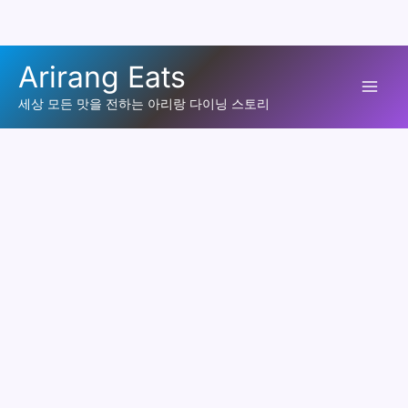
콘
Arirang Eats
텐
Mai
츠
세상 모든 맛을 전하는 아리랑 다이닝 스토리
로
Men
건
너
뛰
기