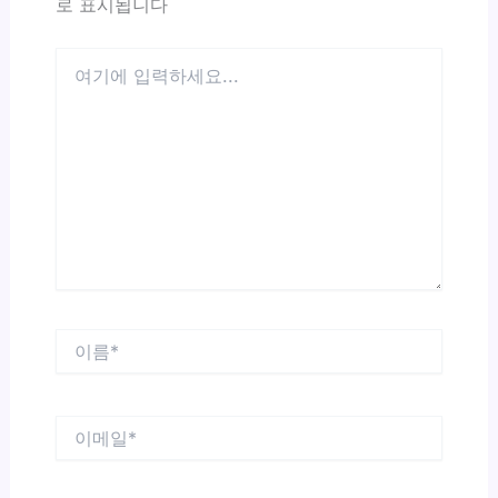
로 표시됩니다
여
기
에
입
력
하
세
요...
이
름
*
이
메
일
*