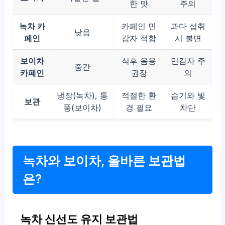
한 맛
주의
녹차 카
카페인 민
과다 섭취
낮음
페인
감자 적합
시 불면
보이차
식후 음용
민감자 주
중간
카페인
권장
의
냉장(녹차), 통
적절한 환
습기와 빛
보관
풍(보이차)
경 필요
차단
녹차와 보이차, 올바른 보관법
은?
녹차 신선도 유지 보관법