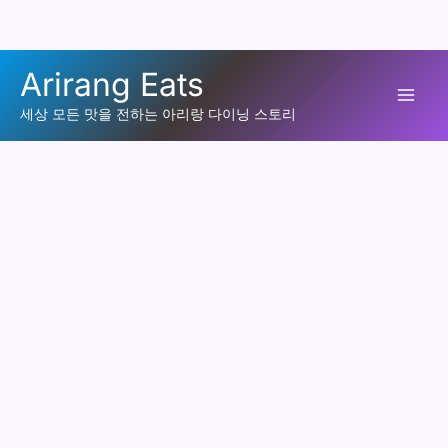
콘
Arirang Eats
텐
Mai
츠
세상 모든 맛을 전하는 아리랑 다이닝 스토리
로
Men
건
너
뛰
기