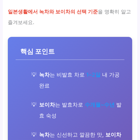
일본생활에서 녹차와 보이차의 선택 기준
을 명확히 알고
즐겨보세요.
핵심 포인트
녹차
는 비발효 차로
1~2일
내 가공
완료
보이차
는 발효차로
수개월~수년
발
효 숙성
녹차
는 신선하고 깔끔한 맛,
보이차