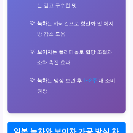
는 깊고 구수한 맛
녹차
는 카테킨으로 항산화 및 체지
방 감소 도움
보이차
는 폴리페놀로 혈당 조절과
소화 촉진 효과
녹차
는 냉장 보관 후
1~2주
내 소비
권장
일본 녹차와 보이차 가공 방식 차