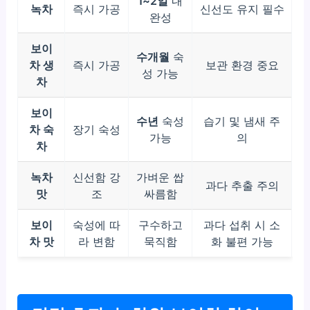
1~2일
내
녹차
즉시 가공
신선도 유지 필수
완성
보이
수개월
숙
차 생
즉시 가공
보관 환경 중요
성 가능
차
보이
수년
숙성
습기 및 냄새 주
차 숙
장기 숙성
가능
의
차
녹차
신선함 강
가벼운 쌉
과다 추출 주의
맛
조
싸름함
보이
숙성에 따
구수하고
과다 섭취 시 소
차 맛
라 변함
묵직함
화 불편 가능