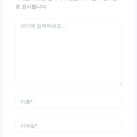
로 표시됩니다
여
기
에
입
력
하
세
요...
이
름
*
이
메
일