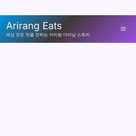
콘
Arirang Eats
텐
Mai
츠
세상 모든 맛을 전하는 아리랑 다이닝 스토리
로
Men
건
너
뛰
기