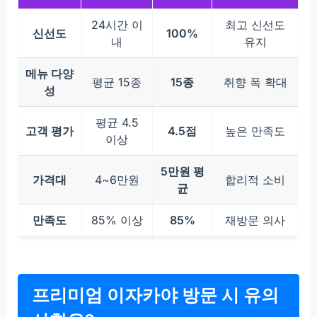
24시간 이
최고 신선도
신선도
100%
내
유지
메뉴 다양
평균 15종
15종
취향 폭 확대
성
평균 4.5
고객 평가
4.5점
높은 만족도
이상
5만원 평
가격대
4~6만원
합리적 소비
균
만족도
85% 이상
85%
재방문 의사
프리미엄 이자카야 방문 시 유의