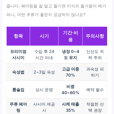
줍니다. 페어링을 잘 알고 즐기면 미식의 즐거움이 배가
되니, 어떤 주류가 좋은지 궁금하지 않나요?
기간·비
항목
시기
주의사항
용
프리미엄
수입 후 24
냉장 0~4
신선도 저
사시미
시간 이내
도 유지
하 주의
고급 어종
과숙성 피
숙성법
2~3일 숙성
70%
하기
비중
룸술집
상시 운영
예약 필수
40~60%
주류 페어
사시미 제공
사케 매출
적절한 선
링
시
35%
택 권장