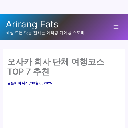
콘
Arirang Eats
텐
Mai
츠
세상 모든 맛을 전하는 아리랑 다이닝 스토리
로
Men
건
너
오사카 회사 단체 여행코스
뛰
TOP 7 추천
기
글쓴이
매니저
/
10월 8, 2025