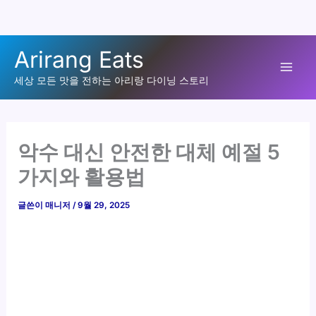
콘
Arirang Eats
텐
Mai
츠
세상 모든 맛을 전하는 아리랑 다이닝 스토리
로
Men
건
너
악수 대신 안전한 대체 예절 5
뛰
가지와 활용법
기
글쓴이
매니저
/
9월 29, 2025