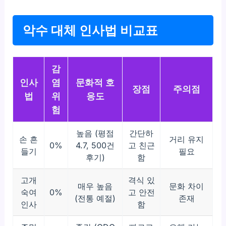
악수 대체 인사법 비교표
감
인사
염
문화적 호
장점
주의점
법
위
응도
험
높음 (평점
간단하
손 흔
거리 유지
0%
4.7, 500건
고 친근
들기
필요
후기)
함
고개
격식 있
매우 높음
문화 차이
숙여
0%
고 안전
(전통 예절)
존재
인사
함