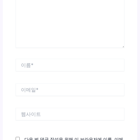
입
력
하
세
요...
이
름
*
이
메
일
*
웹
사
이
트
다음 번 댓글 작성을 위해 이 브라우저에 이름, 이메