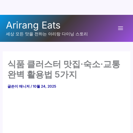
콘
Arirang Eats
텐
Mai
츠
세상 모든 맛을 전하는 아리랑 다이닝 스토리
로
Men
건
너
식품 클러스터 맛집·숙소·교통
뛰
완벽 활용법 5가지
기
글쓴이
매니저
/
10월 24, 2025