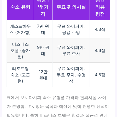
숙소 유형
박 가
주요 편의시설
리뷰
격
평점
게스트하우
7만 원
무료 와이파이,
4.3점
스 (저가형)
대
공용 주방
비즈니스
9만 원
무료 와이파이,
호텔 (중가
4.6점
대
무료 주차
형)
리조트형
무료 와이파이,
12만
숙소 (고급
무료 주차, 수영
4.8점
원대
형)
장
표에서 보시다시피 숙소 유형별 가격과 편의시설 차이
가 분명합니다. 방문 목적과 예산에 맞춰 현명한 선택이
필요합니다. 특히 비즈니스 호텔은 청결과 접근성 면에