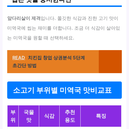
앞다리살이 제격
입니다. 쫄깃한 식감과 진한 고기 맛이
미역국에 씹는 재미를 더합니다. 조금 더 식감이 살아있
는 미역국을 원할 때 선택하세요.
READ
치킨집 창업 상권분석 5단계
초간단 방법
소고기 부위별 미역국 맛비교표
부
국물
추천
식감
특징
위
맛
용도