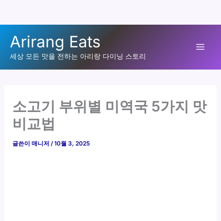
콘
Arirang Eats
텐
Mai
츠
세상 모든 맛을 전하는 아리랑 다이닝 스토리
로
Men
건
너
소고기 부위별 미역국 5가지 맛
뛰
비교법
기
글쓴이
매니저
/
10월 3, 2025