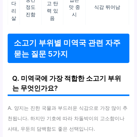
다
고 탄
정도
맛 중
식감 뛰어남
리
력 있
진함
시
살
음
소고기 부위별 미역국 관련 자주
묻는 질문 5가지
Q. 미역국에 가장 적합한 소고기 부위
는 무엇인가요?
A. 양지는 진한 국물과 부드러운 식감으로 가장 많이 추
천됩니다. 하지만 기호에 따라 차돌박이의 고소함이나
사태, 우둔의 담백함도 좋은 선택입니다.