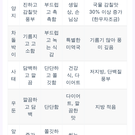
진하고
부드럽
생일
국물 감칠맛
양
감칠맛
고 촉
상, 손
30% 이상 증가
지
풍부
촉함
님상
(한우자조금)
차
부드럽
기름지
돌
고 녹
특별한
기름기 많아 풍
고 고
박
는 식
미역국
미 깊음
소함
이
감
담백하
단단하
건강
사
저지방, 단백질
고 깔
고 쫄
식, 다
태
풍부
끔
깃함
이어트
다이어
깔끔하
우
트, 깔
고 담
단단함
지방 적음
둔
끔한
백
맛
앞
쫄깃하
중간
씹는