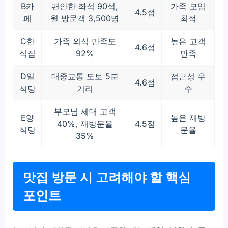
B카
편안한 좌석 90석,
가족 모임
4.5점
페
월 방문객 3,500명
최적
C한
가족 외식 만족도
높은 고객
4.6점
식집
92%
만족
D일
대중교통 도보 5분
접근성 우
4.6점
식당
거리
수
부모님 세대 고객
E양
높은 재방
40%, 재방문율
4.5점
식당
문율
35%
맛집 방문 시 고려해야 할 핵심
포인트