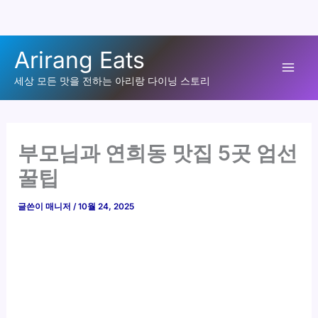
콘
Arirang Eats
텐
Mai
츠
세상 모든 맛을 전하는 아리랑 다이닝 스토리
로
Men
건
너
부모님과 연희동 맛집 5곳 엄선
뛰
꿀팁
기
글쓴이
매니저
/
10월 24, 2025