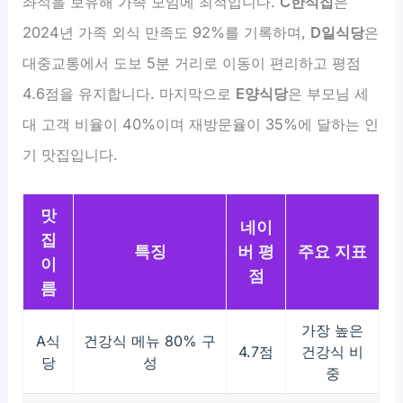
좌석을 보유해 가족 모임에 최적입니다.
C한식집
은
2024년 가족 외식 만족도 92%를 기록하며,
D일식당
은
대중교통에서 도보 5분 거리로 이동이 편리하고 평점
4.6점을 유지합니다. 마지막으로
E양식당
은 부모님 세
대 고객 비율이 40%이며 재방문율이 35%에 달하는 인
기 맛집입니다.
맛
네이
집
특징
버 평
주요 지표
이
점
름
가장 높은
A식
건강식 메뉴 80% 구
4.7점
건강식 비
당
성
중