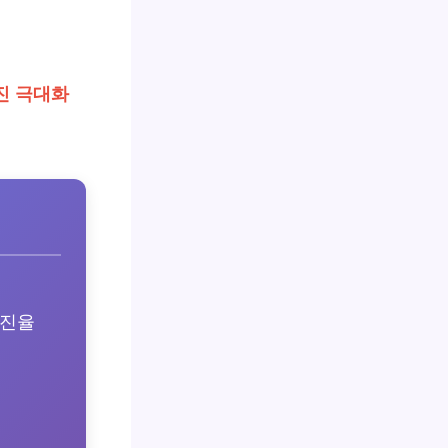
진 극대화
마진율