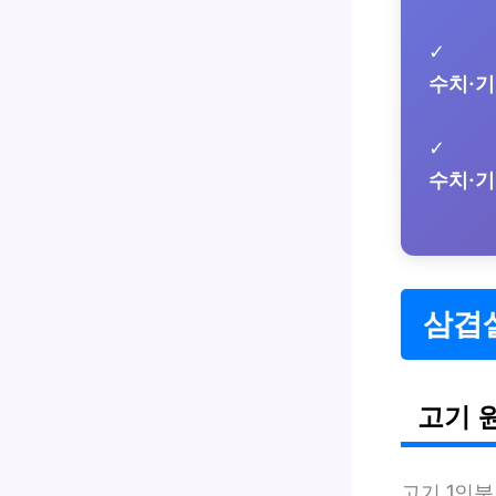
✓
수치·
✓
수치·
삼겹
고기 
고기 1인분