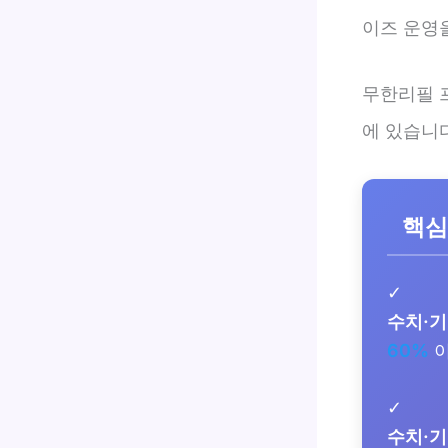
이즈 운영
무한리필 
에 있습니다
핵심
✓
수치·
60%
✓
수치·