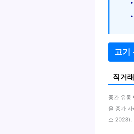
고기
직거래
중간 유통
율 증가 
소 2023).