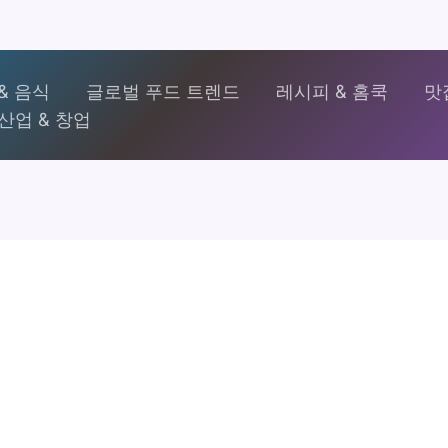
& 음식
글로벌 푸드 트렌드
레시피 & 홈쿡
맛
산업 & 창업