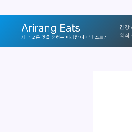
콘
Arirang Eats
건강 
텐
외식 
츠
세상 모든 맛을 전하는 아리랑 다이닝 스토리
로
건
너
뛰
기