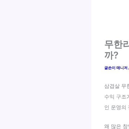
무한리
까?
글쓴이
매니저
삼겹살 무
수익 구조
인 운영의
왜 많은 