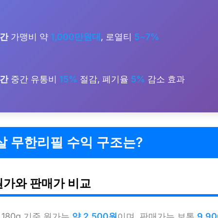
기간
가맹비 약
1,000만원대
, 로열티
5~7%
기간
중간 유통비
15%
절감, 폐기율
5%
감소 효과
살 무한리필 수익 구조는?
원가와 판매가 비교
 180g 기준 원가는
약 2,500원
이며, 판매가는 보통
9,9