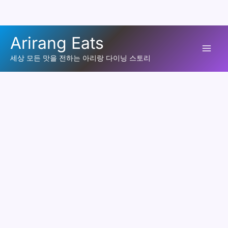
콘
Arirang Eats
텐
Mai
츠
세상 모든 맛을 전하는 아리랑 다이닝 스토리
로
Men
건
너
뛰
기