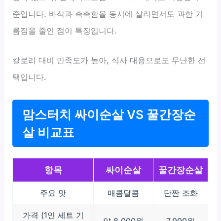
준입니다. 바삭과 촉촉함을 동시에 살리면서도 과한 기
름짐을 줄인 점이 특징입니다.
칼로리 대비 만족도가 높아, 식사 대용으로도 무난한 선
택입니다.
맘스터치 싸이순살 VS 꿀간장순
살 비교표
항목
싸이순살
꿀간장순살
주요 맛
매콤달콤
단짠 조화
가격 (1인 세트 기