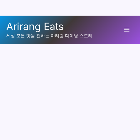
콘
Arirang Eats
텐
Mai
츠
세상 모든 맛을 전하는 아리랑 다이닝 스토리
로
Men
건
너
뛰
기