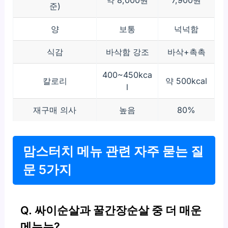
약 8,000원
7,900원
준)
양
보통
넉넉함
식감
바삭함 강조
바삭+촉촉
400~450kca
칼로리
약 500kcal
l
재구매 의사
높음
80%
맘스터치 메뉴 관련 자주 묻는 질
문 5가지
Q. 싸이순살과 꿀간장순살 중 더 매운
메뉴는?