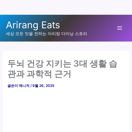
콘
Arirang Eats
텐
Mai
츠
세상 모든 맛을 전하는 아리랑 다이닝 스토리
로
Men
건
너
두뇌 건강 지키는 3대 생활 습
뛰
관과 과학적 근거
기
글쓴이
매니저
/
9월 26, 2025