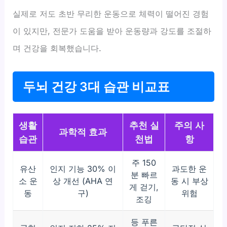
실제로 저도 초반 무리한 운동으로 체력이 떨어진 경험
이 있지만, 전문가 도움을 받아 운동량과 강도를 조절하
며 건강을 회복했습니다.
두뇌 건강 3대 습관 비교표
생활
추천 실
주의 사
과학적 효과
습관
천법
항
주 150
유산
인지 기능 30% 이
과도한 운
분 빠르
소 운
상 개선 (AHA 연
동 시 부상
게 걷기,
동
구)
위험
조깅
등 푸른