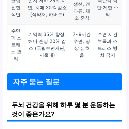
균형
인지 저하 25% 지
극단적 식
생선, 견
잡힌
연, 치매 30% 감소
단 제한 주
과류, 채
식단
(식약처, 하버드)
의
소 중심
수면
기억력 35% 향상,
7~9시간
수면 시간
과 스
해마 손상 20% 감
수면, 명
부족과 스
트레
소 (국립수면재단,
상·심호
트레스 방
스 관
서울대)
흡
치 금지
리
자주 묻는 질문
두뇌 건강을 위해 하루 몇 분 운동하는
것이 좋은가요?