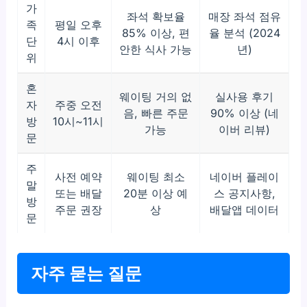
가
좌석 확보율
매장 좌석 점유
족
평일 오후
85% 이상, 편
율 분석 (2024
단
4시 이후
안한 식사 가능
년)
위
혼
웨이팅 거의 없
실사용 후기
자
주중 오전
음, 빠른 주문
90% 이상 (네
방
10시~11시
가능
이버 리뷰)
문
주
사전 예약
웨이팅 최소
네이버 플레이
말
또는 배달
20분 이상 예
스 공지사항,
방
주문 권장
상
배달앱 데이터
문
자주 묻는 질문