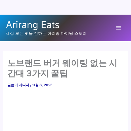
콘
Arirang Eats
텐
Mai
츠
세상 모든 맛을 전하는 아리랑 다이닝 스토리
로
Men
건
너
노브랜드 버거 웨이팅 없는 시
뛰
간대 3가지 꿀팁
기
글쓴이
매니저
/
11월 6, 2025