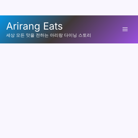
콘
Arirang Eats
텐
Mai
츠
세상 모든 맛을 전하는 아리랑 다이닝 스토리
로
Men
건
너
뛰
기