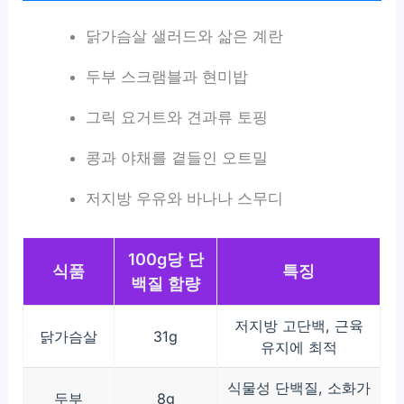
닭가슴살 샐러드와 삶은 계란
두부 스크램블과 현미밥
그릭 요거트와 견과류 토핑
콩과 야채를 곁들인 오트밀
저지방 우유와 바나나 스무디
100g당 단
식품
특징
백질 함량
저지방 고단백, 근육
닭가슴살
31g
유지에 최적
식물성 단백질, 소화가
두부
8g