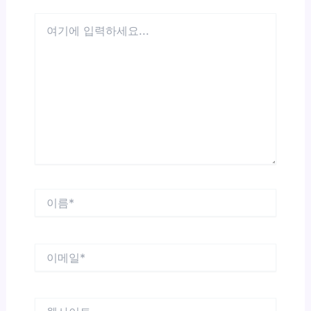
여
기
에
입
력
하
세
요...
이
름
*
이
메
일
*
웹