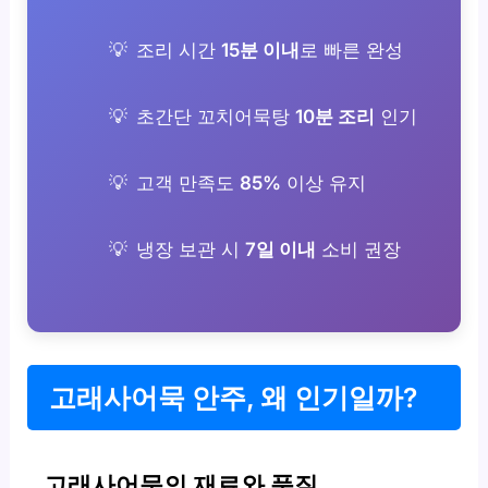
조리 시간
15분 이내
로 빠른 완성
초간단 꼬치어묵탕
10분 조리
인기
고객 만족도
85%
이상 유지
냉장 보관 시
7일 이내
소비 권장
고래사어묵 안주, 왜 인기일까?
고래사어묵의 재료와 품질