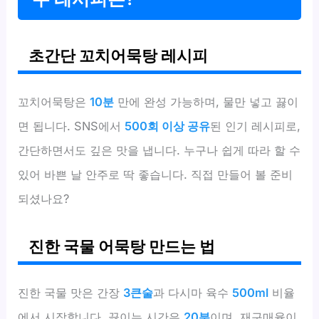
초간단 꼬치어묵탕 레시피
꼬치어묵탕은
10분
만에 완성 가능하며, 물만 넣고 끓이
면 됩니다. SNS에서
500회 이상 공유
된 인기 레시피로,
간단하면서도 깊은 맛을 냅니다. 누구나 쉽게 따라 할 수
있어 바쁜 날 안주로 딱 좋습니다. 직접 만들어 볼 준비
되셨나요?
진한 국물 어묵탕 만드는 법
진한 국물 맛은 간장
3큰술
과 다시마 육수
500ml
비율
에서 시작합니다. 끓이는 시간은
20분
이며, 재구매율이