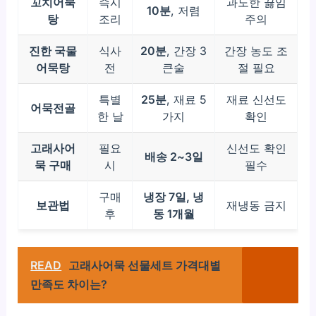
꼬치어묵
즉시
과도한 끓임
10분
, 저렴
탕
조리
주의
진한 국물
식사
20분
, 간장 3
간장 농도 조
어묵탕
전
큰술
절 필요
특별
25분
, 재료 5
재료 신선도
어묵전골
한 날
가지
확인
고래사어
필요
신선도 확인
배송 2~3일
묵 구매
시
필수
구매
냉장 7일, 냉
보관법
재냉동 금지
후
동 1개월
READ
고래사어묵 선물세트 가격대별
만족도 차이는?