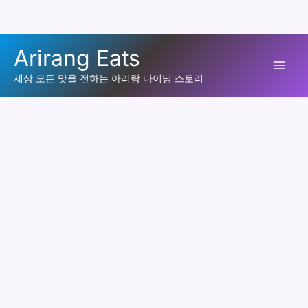
콘
Arirang Eats
텐
Mai
츠
세상 모든 맛을 전하는 아리랑 다이닝 스토리
로
Men
건
너
뛰
기