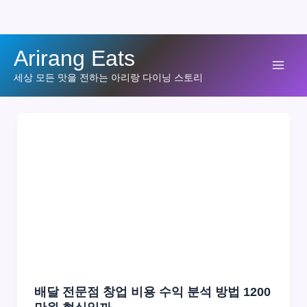
콘
Arirang Eats
텐
Mai
세상 모든 맛을 전하는 아리랑 다이닝 스토리
츠
로
Men
건
너
뛰
기
배달 전문점 창업 비용 수익 분석 방법 1200